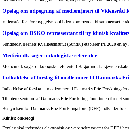
Opslag om udpegning af medlem(mer) til Vidensråd f
Vidensråd for Forebyggelse skal i den kommende tid sammensætte rå
Opslag om DSKO repræsentant til ny klinisk kvalitets
Sundhedsvæsenets Kvalitetsinstitut (SundK) etablerer fra 2028 en ny
Medicin.dk søger onkologiske referenter
Medicin.dk søger onkologiske referenter! Baggrund: Lægevidenskabe
Indkaldelse af forslag til medlemmer til Danmarks Fr
Indkaldelse af forslag til medlemmer til Danmarks Frie Forskningsfo
Til interessenterne af Danmarks Frie Forskningsfond inden for det s
Bestyrelsen for Danmarks Frie Forskningsfond (DFF) indkalder forsla
Klinisk onkologi
Forslag skal indsendes elektronisk og være sekretariatet for DFF i h