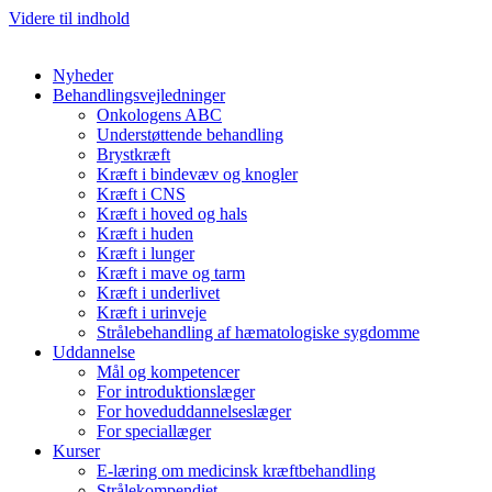
Videre til indhold
Nyheder
Behandlingsvejledninger
Onkologens ABC
Understøttende behandling
Brystkræft
Kræft i bindevæv og knogler
Kræft i CNS
Kræft i hoved og hals
Kræft i huden
Kræft i lunger
Kræft i mave og tarm
Kræft i underlivet
Kræft i urinveje
Strålebehandling af hæmatologiske sygdomme
Uddannelse
Mål og kompetencer
For introduktionslæger
For hoveduddannelseslæger
For speciallæger
Kurser
E-læring om medicinsk kræftbehandling
Strålekompendiet