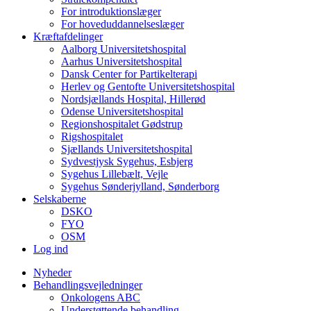
For introduktionslæger
For hoveduddannelseslæger
Kræftafdelinger
Aalborg Universitetshospital
Aarhus Universitetshospital
Dansk Center for Partikelterapi
Herlev og Gentofte Universitetshospital
Nordsjællands Hospital, Hillerød
Odense Universitetshospital
Regionshospitalet Gødstrup
Rigshospitalet
Sjællands Universitetshospital
Sydvestjysk Sygehus, Esbjerg
Sygehus Lillebælt, Vejle
Sygehus Sønderjylland, Sønderborg
Selskaberne
DSKO
FYO
OSM
Log ind
Nyheder
Behandlingsvejledninger
Onkologens ABC
Understøttende behandling