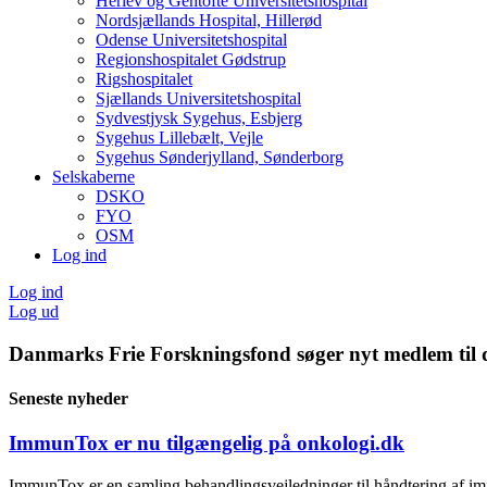
Herlev og Gentofte Universitetshospital
Nordsjællands Hospital, Hillerød
Odense Universitetshospital
Regionshospitalet Gødstrup
Rigshospitalet
Sjællands Universitetshospital
Sydvestjysk Sygehus, Esbjerg
Sygehus Lillebælt, Vejle
Sygehus Sønderjylland, Sønderborg
Selskaberne
DSKO
FYO
OSM
Log ind
Log ind
Log ud
Danmarks Frie Forskningsfond søger nyt medlem til d
Seneste nyheder
ImmunTox er nu tilgængelig på onkologi.dk
ImmunTox er en samling behandlingsvejledninger til håndtering af im