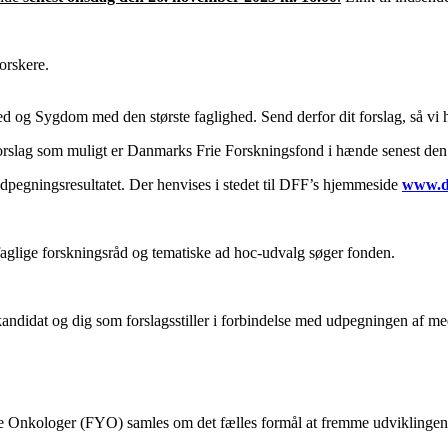
orskere.
og Sygdom med den største faglighed. Send derfor dit forslag, så vi h
e forslag som muligt er Danmarks Frie Forskningsfond i hænde senest de
 udpegningsresultatet. Der henvises i stedet til DFF’s hjemmeside
www.d
aglige forskningsråd og tematiske ad hoc-udvalg søger fonden.
andidat og dig som forslagsstiller i forbindelse med udpegningen af m
nkologer (FYO) samles om det fælles formål at fremme udviklingen af