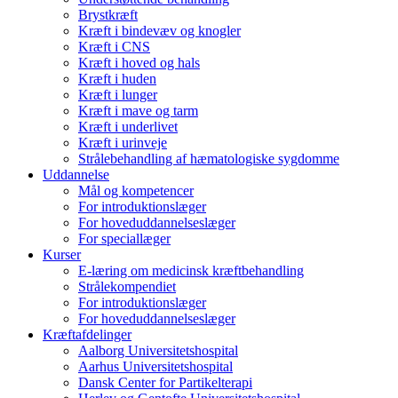
Brystkræft
Kræft i bindevæv og knogler
Kræft i CNS
Kræft i hoved og hals
Kræft i huden
Kræft i lunger
Kræft i mave og tarm
Kræft i underlivet
Kræft i urinveje
Strålebehandling af hæmatologiske sygdomme
Uddannelse
Mål og kompetencer
For introduktionslæger
For hoveduddannelseslæger
For speciallæger
Kurser
E-læring om medicinsk kræftbehandling
Strålekompendiet
For introduktionslæger
For hoveduddannelseslæger
Kræftafdelinger
Aalborg Universitetshospital
Aarhus Universitetshospital
Dansk Center for Partikelterapi