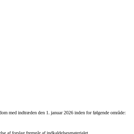
ygdom med indtræden den 1. januar 2026 inden for følgende område:
else af forslag fremgår af indkaldelsesmaterialet.