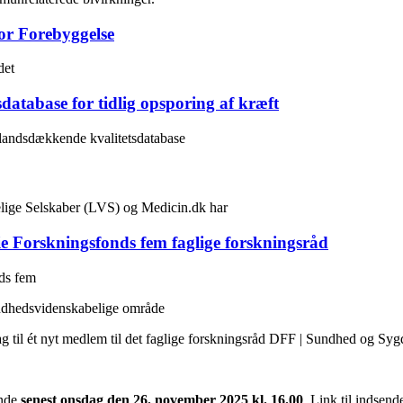
or Forebyggelse
det
database for tidlig opsporing af kræft
 landsdækkende kvalitetsdatabase
lige Selskaber (LVS) og Medicin.dk har
ie Forskningsfonds fem faglige forskningsråd
nds fem
undhedsvidenskabelige område
g til ét nyt medlem til det faglige forskningsråd DFF | Sundhed og S
ænde
senest onsdag den 26. november 2025 kl. 16.00
.
Link til indsend