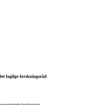
et faglige forskningsråd
munrelaterede bivirkninger.