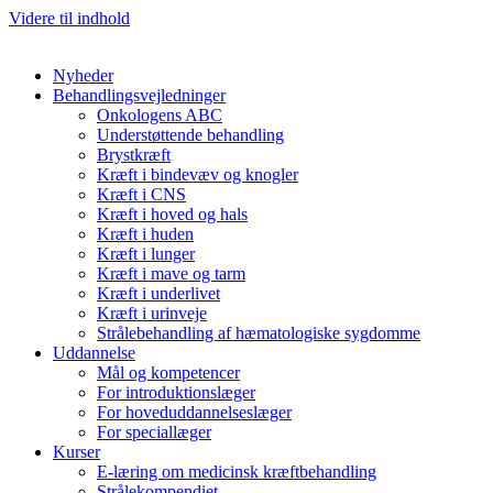
Videre til indhold
Nyheder
Behandlingsvejledninger
Onkologens ABC
Understøttende behandling
Brystkræft
Kræft i bindevæv og knogler
Kræft i CNS
Kræft i hoved og hals
Kræft i huden
Kræft i lunger
Kræft i mave og tarm
Kræft i underlivet
Kræft i urinveje
Strålebehandling af hæmatologiske sygdomme
Uddannelse
Mål og kompetencer
For introduktionslæger
For hoveduddannelseslæger
For speciallæger
Kurser
E-læring om medicinsk kræftbehandling
Strålekompendiet