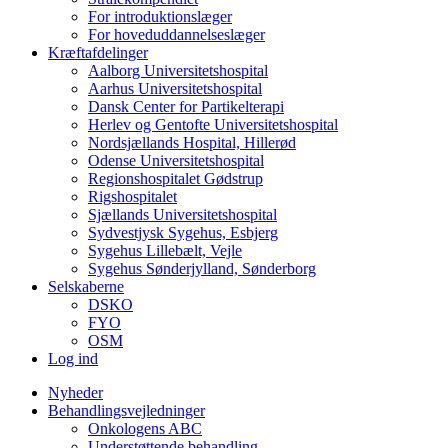
For introduktionslæger
For hoveduddannelseslæger
Kræftafdelinger
Aalborg Universitetshospital
Aarhus Universitetshospital
Dansk Center for Partikelterapi
Herlev og Gentofte Universitetshospital
Nordsjællands Hospital, Hillerød
Odense Universitetshospital
Regionshospitalet Gødstrup
Rigshospitalet
Sjællands Universitetshospital
Sydvestjysk Sygehus, Esbjerg
Sygehus Lillebælt, Vejle
Sygehus Sønderjylland, Sønderborg
Selskaberne
DSKO
FYO
OSM
Log ind
Nyheder
Behandlingsvejledninger
Onkologens ABC
Understøttende behandling