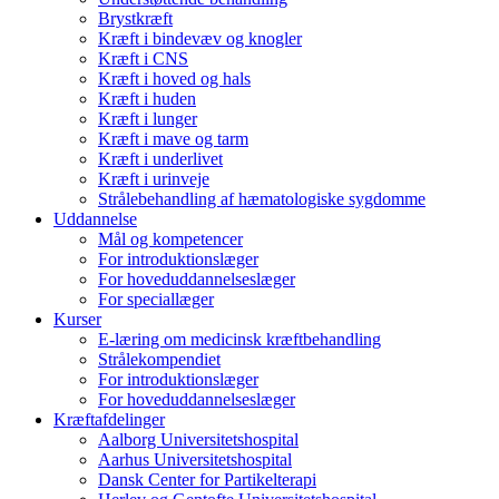
Brystkræft
Kræft i bindevæv og knogler
Kræft i CNS
Kræft i hoved og hals
Kræft i huden
Kræft i lunger
Kræft i mave og tarm
Kræft i underlivet
Kræft i urinveje
Strålebehandling af hæmatologiske sygdomme
Uddannelse
Mål og kompetencer
For introduktionslæger
For hoveduddannelseslæger
For speciallæger
Kurser
E-læring om medicinsk kræftbehandling
Strålekompendiet
For introduktionslæger
For hoveduddannelseslæger
Kræftafdelinger
Aalborg Universitetshospital
Aarhus Universitetshospital
Dansk Center for Partikelterapi