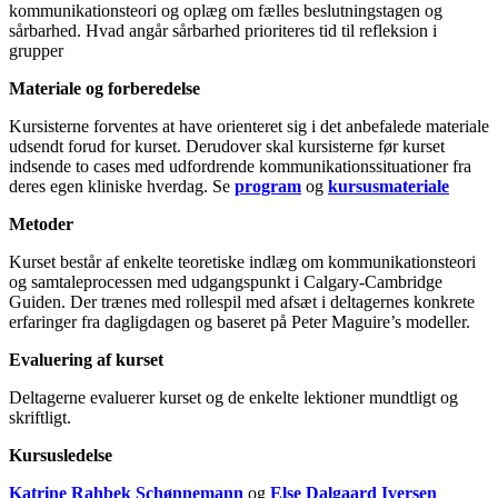
kommunikationsteori og oplæg om fælles beslutningstagen og
sårbarhed. Hvad angår sårbarhed prioriteres tid til refleksion i
grupper
Materiale og forberedelse
Kursisterne forventes at have orienteret sig i det anbefalede materiale
udsendt forud for kurset. Derudover skal kursisterne før kurset
indsende to cases med udfordrende kommunikationssituationer fra
deres egen kliniske hverdag. Se
program
og
kursusmateriale
Metoder
Kurset består af enkelte teoretiske indlæg om kommunikationsteori
og samtaleprocessen med udgangspunkt i Calgary-Cambridge
Guiden. Der trænes med rollespil med afsæt i deltagernes konkrete
erfaringer fra dagligdagen og baseret på Peter Maguire’s modeller.
Evaluering af kurset
Deltagerne evaluerer kurset og de enkelte lektioner mundtligt og
skriftligt.
Kursusledelse
Katrine Rahbek Schønnemann
og
Else Dalgaard Iversen