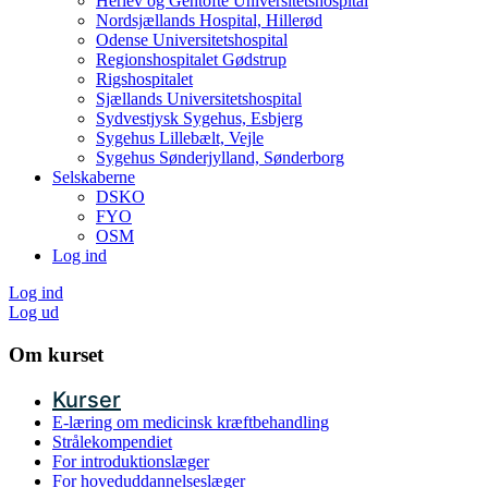
Herlev og Gentofte Universitetshospital
Nordsjællands Hospital, Hillerød
Odense Universitetshospital
Regionshospitalet Gødstrup
Rigshospitalet
Sjællands Universitetshospital
Sydvestjysk Sygehus, Esbjerg
Sygehus Lillebælt, Vejle
Sygehus Sønderjylland, Sønderborg
Selskaberne
DSKO
FYO
OSM
Log ind
Log ind
Log ud
Om kurset
Kurser
E-læring om medicinsk kræftbehandling
Strålekompendiet
For introduktionslæger
For hoveduddannelseslæger