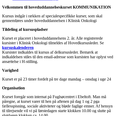
Velkommen til hoveduddannelseskurset KOMMUNIKATION
Kursus indgår i rækken af specialespecifikke kurser, som skal
gennemføres under hoveduddannelsen i Klinisk Onkologi
Tildeling af kursuspladser
Kurset er placeret i hoveduddannelsens 2. år. Alle registrerede
kursister i Klinisk Onkologi tilmeldes af Hovedkursusleder. Se
kursuskalenderen
Kursister indkaldes til kursus af delkursusleder. Bemærk at
indkaldelsen stiles til den email-adresse som kursisten har oplyst ved
ansættelse i H-stilling.
Varighed
Kurset er på 23 timer fordelt på tre dage mandag – onsdag i uge 24
Organisation
Kurset foregår som internat på Fuglsøcentret i Ebeltoft. Man må
påregne, at kurset varer til hen på aftenen på dag 1 og 2 pga
fællesspisning, sociale aktiviteter og bløde faglige emner. Af hensyn
til tilrejsende vil vi på førstedagen starte klokken 10.00 og slutte på
slutdagen klokken ca. 14.00.