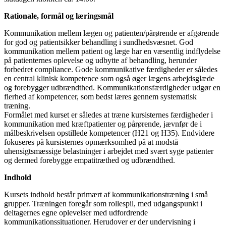
Rationale, formål og læringsmål
Kommunikation mellem lægen og patienten/pårørende er afgørende
for god og patientsikker behandling i sundhedsvæsnet. God
kommunikation mellem patient og læge har en væsentlig indflydelse
på patienternes oplevelse og udbytte af behandling, herunder
forbedret compliance. Gode kommunikative færdigheder er således
en central klinisk kompetence som også øger lægens arbejdsglæde
og forebygger udbrændthed. Kommunikationsfærdigheder udgør en
flerhed af kompetencer, som bedst læres gennem systematisk
træning.
Formålet med kurset er således at træne kursisternes færdigheder i
kommunikation med kræftpatienter og pårørende, jævnfør de i
målbeskrivelsen opstillede kompetencer (H21 og H35). Endvidere
fokuseres på kursisternes opmærksomhed på at modstå
uhensigtsmæssige belastninger i arbejdet med svært syge patienter
og dermed forebygge empatitræthed og udbrændthed.
Indhold
Kursets indhold består primært af kommunikationstræning i små
grupper. Træningen foregår som rollespil, med udgangspunkt i
deltagernes egne oplevelser med udfordrende
kommunikationssituationer. Herudover er der undervisning i