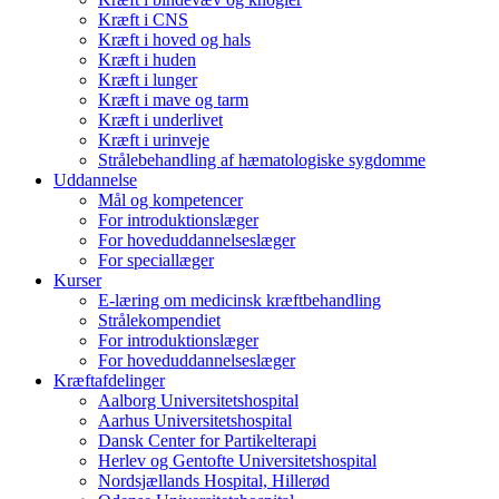
Kræft i CNS
Kræft i hoved og hals
Kræft i huden
Kræft i lunger
Kræft i mave og tarm
Kræft i underlivet
Kræft i urinveje
Strålebehandling af hæmatologiske sygdomme
Uddannelse
Mål og kompetencer
For introduktionslæger
For hoveduddannelseslæger
For speciallæger
Kurser
E-læring om medicinsk kræftbehandling
Strålekompendiet
For introduktionslæger
For hoveduddannelseslæger
Kræftafdelinger
Aalborg Universitetshospital
Aarhus Universitetshospital
Dansk Center for Partikelterapi
Herlev og Gentofte Universitetshospital
Nordsjællands Hospital, Hillerød