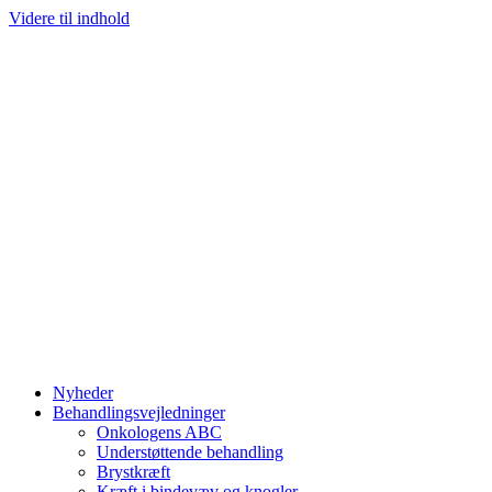
Videre til indhold
Nyheder
Behandlingsvejledninger
Onkologens ABC
Understøttende behandling
Brystkræft
Kræft i bindevæv og knogler