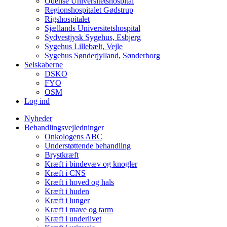
Odense Universitetshospital
Regionshospitalet Gødstrup
Rigshospitalet
Sjællands Universitetshospital
Sydvestjysk Sygehus, Esbjerg
Sygehus Lillebælt, Vejle
Sygehus Sønderjylland, Sønderborg
Selskaberne
DSKO
FYO
OSM
Log ind
Nyheder
Behandlingsvejledninger
Onkologens ABC
Understøttende behandling
Brystkræft
Kræft i bindevæv og knogler
Kræft i CNS
Kræft i hoved og hals
Kræft i huden
Kræft i lunger
Kræft i mave og tarm
Kræft i underlivet