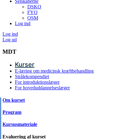
Selskaberne
DSKO
FYO
OSM
Log ind
Log ind
Log ud
MDT
Kurser
E-læring om medicinsk kræftbehandling
Strålekompendiet
For introduktionslæger
For hoveduddannelseslæger
Om kurset
Program
Kursusmateriale
Evaluering af kurset