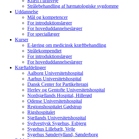
Kræft i urinveje
Strålebehandling af hæmatologiske sygdomme
Uddannelse
Mål og kompetencer
For introduktionslæger
For hoveduddannelseslæger
For speciallæger
Kurser
E-læring om medicinsk kræftbehandling
Strålekompendiet
For introduktionslæger
For hoveduddannelseslæger
Kræftafdelinger
Aalborg Universitetshospital
Aarhus Universitetshospital
Dansk Center for Partikelterapi
Herlev og Gentofte Universitetshospital
Nordsjællands Hospital, Hillerød
Odense Universitetshospital
Regionshospitalet Gødstrup
Rigshospitalet
Sjællands Universitetshospital
Sydvestjysk Sygehus, Esbjerg
Sygehus Lillebælt, Vejle
Sygehus Sønderjylland, Sønderborg