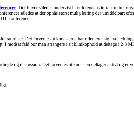
ferencer
. Der bliver således undervist i konferencens infrastruktur, o
nferencer således at der opnås størst mulig læring der umiddelbart efter
MDT-konferencer.
itteraturliste. Det forventes at kursisterne har orienteret sig i vejlednin
. I modsat fald bør man arrangere i sit klinikophold at deltage i 2-3 
bejde og diskussion. Det forventes at kursisten deltager aktivt og er vo
igt.