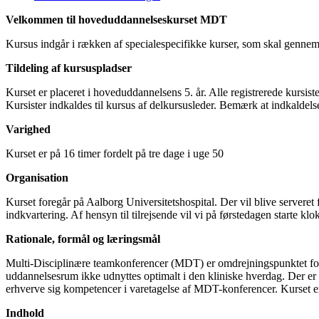
Velkommen til hoveduddannelseskurset MDT
Kursus indgår i rækken af specialespecifikke kurser, som skal genn
Tildeling af kursuspladser
Kurset er placeret i hoveduddannelsens 5. år. Alle registrerede kursis
Kursister indkaldes til kursus af delkursusleder. Bemærk at indkaldelsen
Varighed
Kurset er på 16 timer fordelt på tre dage i uge 50
Organisation
Kurset foregår på Aalborg Universitetshospital. Der vil blive servere
indkvartering. Af hensyn til tilrejsende vil vi på førstedagen starte k
Rationale, formål og læringsmål
Multi-Disciplinære teamkonferencer (MDT) er omdrejningspunktet for 
uddannelsesrum ikke udnyttes optimalt i den kliniske hverdag. Der er 
erhverve sig kompetencer i varetagelse af MDT-konferencer. Kurset er
Indhold