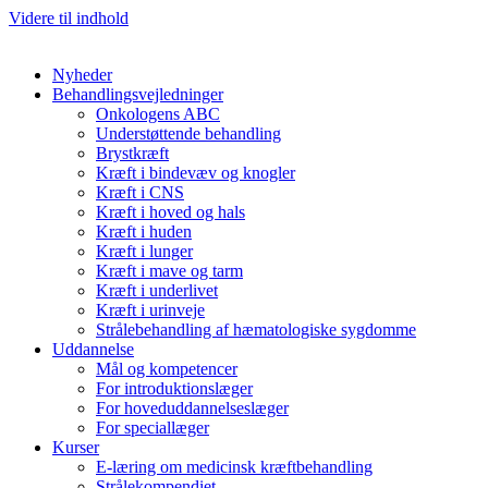
Videre til indhold
Nyheder
Behandlingsvejledninger
Onkologens ABC
Understøttende behandling
Brystkræft
Kræft i bindevæv og knogler
Kræft i CNS
Kræft i hoved og hals
Kræft i huden
Kræft i lunger
Kræft i mave og tarm
Kræft i underlivet
Kræft i urinveje
Strålebehandling af hæmatologiske sygdomme
Uddannelse
Mål og kompetencer
For introduktionslæger
For hoveduddannelseslæger
For speciallæger
Kurser
E-læring om medicinsk kræftbehandling
Strålekompendiet