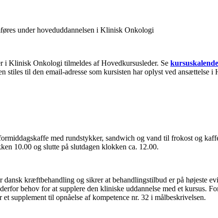
emføres under hoveduddannelsen i Klinisk Onkologi
ter i Klinisk Onkologi tilmeldes af Hovedkursusleder. Se
kursuskalend
 stiles til den email-adresse som kursisten har oplyst ved ansættelse i H
t formiddagskaffe med rundstykker, sandwich og vand til frokost og kaff
lokken 10.00 og slutte på slutdagen klokken ca. 12.00.
dansk kræftbehandling og sikrer at behandlingstilbud er på højeste e
derfor behov for at supplere den kliniske uddannelse med et kursus. For
 et supplement til opnåelse af kompetence nr. 32 i målbeskrivelsen.