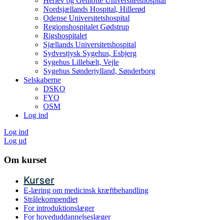
Herlev og Gentofte Universitetshospital
Nordsjællands Hospital, Hillerød
Odense Universitetshospital
Regionshospitalet Gødstrup
Rigshospitalet
Sjællands Universitetshospital
Sydvestjysk Sygehus, Esbjerg
Sygehus Lillebælt, Vejle
Sygehus Sønderjylland, Sønderborg
Selskaberne
DSKO
FYO
OSM
Log ind
Log ind
Log ud
Om kurset
Kurser
E-læring om medicinsk kræftbehandling
Strålekompendiet
For introduktionslæger
For hoveduddannelseslæger