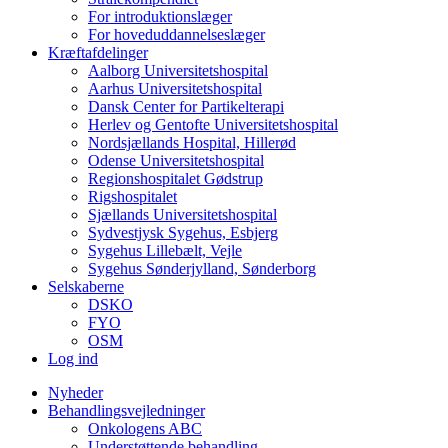
For introduktionslæger
For hoveduddannelseslæger
Kræftafdelinger
Aalborg Universitetshospital
Aarhus Universitetshospital
Dansk Center for Partikelterapi
Herlev og Gentofte Universitetshospital
Nordsjællands Hospital, Hillerød
Odense Universitetshospital
Regionshospitalet Gødstrup
Rigshospitalet
Sjællands Universitetshospital
Sydvestjysk Sygehus, Esbjerg
Sygehus Lillebælt, Vejle
Sygehus Sønderjylland, Sønderborg
Selskaberne
DSKO
FYO
OSM
Log ind
Nyheder
Behandlingsvejledninger
Onkologens ABC
Understøttende behandling