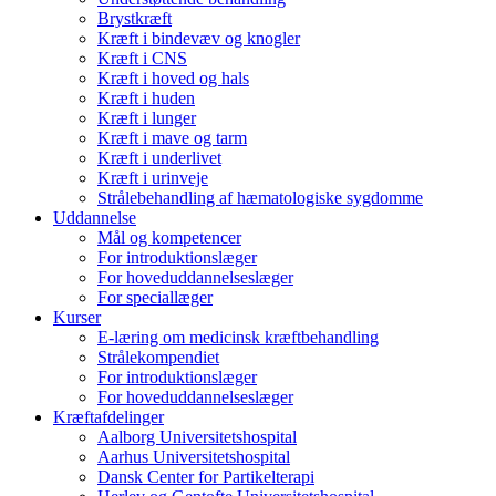
Brystkræft
Kræft i bindevæv og knogler
Kræft i CNS
Kræft i hoved og hals
Kræft i huden
Kræft i lunger
Kræft i mave og tarm
Kræft i underlivet
Kræft i urinveje
Strålebehandling af hæmatologiske sygdomme
Uddannelse
Mål og kompetencer
For introduktionslæger
For hoveduddannelseslæger
For speciallæger
Kurser
E-læring om medicinsk kræftbehandling
Strålekompendiet
For introduktionslæger
For hoveduddannelseslæger
Kræftafdelinger
Aalborg Universitetshospital
Aarhus Universitetshospital
Dansk Center for Partikelterapi