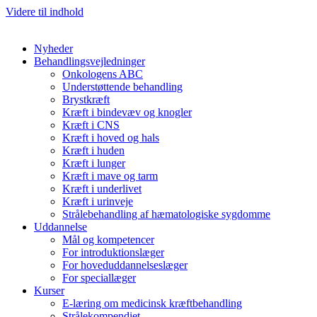
Videre til indhold
Nyheder
Behandlingsvejledninger
Onkologens ABC
Understøttende behandling
Brystkræft
Kræft i bindevæv og knogler
Kræft i CNS
Kræft i hoved og hals
Kræft i huden
Kræft i lunger
Kræft i mave og tarm
Kræft i underlivet
Kræft i urinveje
Strålebehandling af hæmatologiske sygdomme
Uddannelse
Mål og kompetencer
For introduktionslæger
For hoveduddannelseslæger
For speciallæger
Kurser
E-læring om medicinsk kræftbehandling
Strålekompendiet