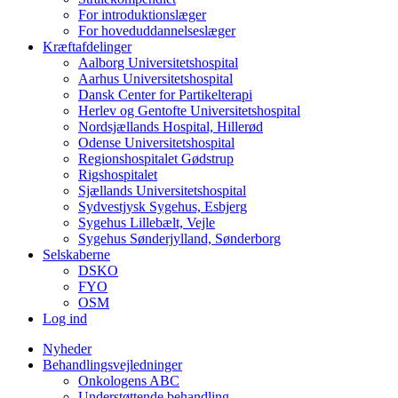
For introduktionslæger
For hoveduddannelseslæger
Kræftafdelinger
Aalborg Universitetshospital
Aarhus Universitetshospital
Dansk Center for Partikelterapi
Herlev og Gentofte Universitetshospital
Nordsjællands Hospital, Hillerød
Odense Universitetshospital
Regionshospitalet Gødstrup
Rigshospitalet
Sjællands Universitetshospital
Sydvestjysk Sygehus, Esbjerg
Sygehus Lillebælt, Vejle
Sygehus Sønderjylland, Sønderborg
Selskaberne
DSKO
FYO
OSM
Log ind
Nyheder
Behandlingsvejledninger
Onkologens ABC
Understøttende behandling