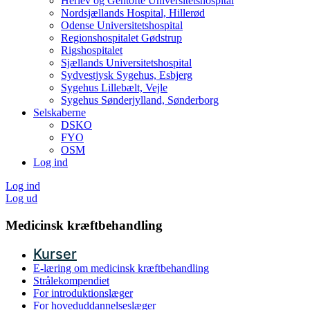
Herlev og Gentofte Universitetshospital
Nordsjællands Hospital, Hillerød
Odense Universitetshospital
Regionshospitalet Gødstrup
Rigshospitalet
Sjællands Universitetshospital
Sydvestjysk Sygehus, Esbjerg
Sygehus Lillebælt, Vejle
Sygehus Sønderjylland, Sønderborg
Selskaberne
DSKO
FYO
OSM
Log ind
Log ind
Log ud
Medicinsk kræftbehandling
Kurser
E-læring om medicinsk kræftbehandling
Strålekompendiet
For introduktionslæger
For hoveduddannelseslæger