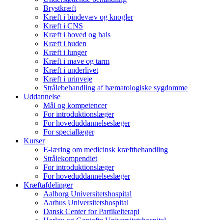
Brystkræft
Kræft i bindevæv og knogler
Kræft i CNS
Kræft i hoved og hals
Kræft i huden
Kræft i lunger
Kræft i mave og tarm
Kræft i underlivet
Kræft i urinveje
Strålebehandling af hæmatologiske sygdomme
Uddannelse
Mål og kompetencer
For introduktionslæger
For hoveduddannelseslæger
For speciallæger
Kurser
E-læring om medicinsk kræftbehandling
Strålekompendiet
For introduktionslæger
For hoveduddannelseslæger
Kræftafdelinger
Aalborg Universitetshospital
Aarhus Universitetshospital
Dansk Center for Partikelterapi