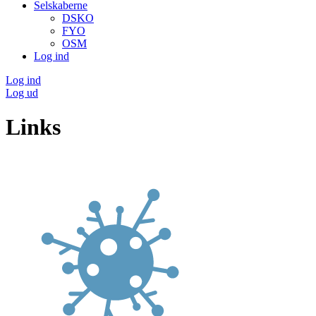
Selskaberne
DSKO
FYO
OSM
Log ind
Log ind
Log ud
Links