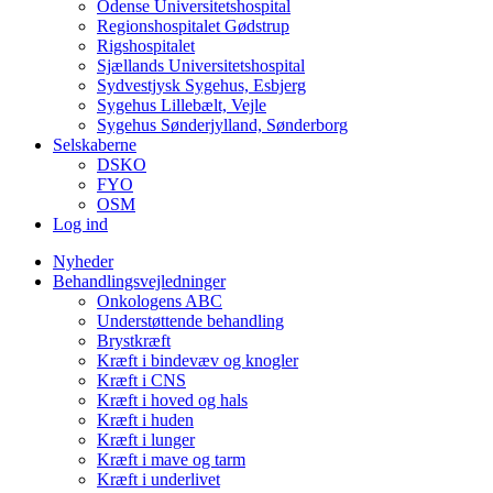
Odense Universitetshospital
Regionshospitalet Gødstrup
Rigshospitalet
Sjællands Universitetshospital
Sydvestjysk Sygehus, Esbjerg
Sygehus Lillebælt, Vejle
Sygehus Sønderjylland, Sønderborg
Selskaberne
DSKO
FYO
OSM
Log ind
Nyheder
Behandlingsvejledninger
Onkologens ABC
Understøttende behandling
Brystkræft
Kræft i bindevæv og knogler
Kræft i CNS
Kræft i hoved og hals
Kræft i huden
Kræft i lunger
Kræft i mave og tarm
Kræft i underlivet