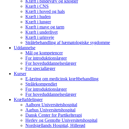
Kræft i bindevæv og knogler
Kræft i CNS
Kræft i hoved og hals
Kræft i huden
Kræft i lunger
Kræft i mave og tarm
Kræft i underlivet
Kræft i urinveje
Strålebehandling af hæmatologiske sygdomme
Uddannelse
Mål og kompetencer
For introduktionslæger
For hoveduddannelseslæger
For speciallæger
Kurser
E-læring om medicinsk kræftbehandling
Strålekompendiet
For introduktionslæger
For hoveduddannelseslæger
Kræftafdelinger
Aalborg Universitetshospital
Aarhus Universitetshospital
Dansk Center for Partikelterapi
Herlev og Gentofte Universitetshospital
Nordsjællands Hospital, Hillerød