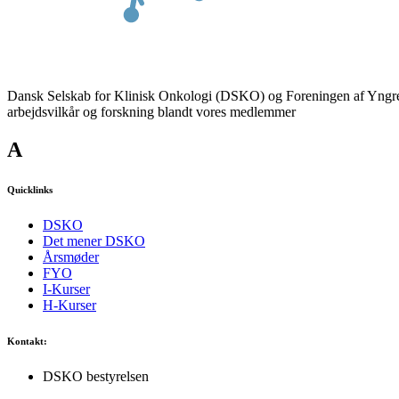
Dansk Selskab for Klinisk Onkologi (DSKO) og Foreningen af Yngre O
arbejdsvilkår og forskning blandt vores medlemmer
A
Quicklinks
DSKO
Det mener DSKO
Årsmøder
FYO
I-Kurser
H-Kurser
Kontakt:
DSKO bestyrelsen