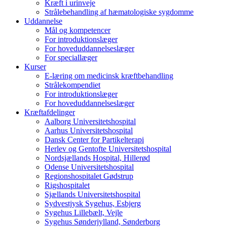
Kræft i urinveje
Strålebehandling af hæmatologiske sygdomme
Uddannelse
Mål og kompetencer
For introduktionslæger
For hoveduddannelseslæger
For speciallæger
Kurser
E-læring om medicinsk kræftbehandling
Strålekompendiet
For introduktionslæger
For hoveduddannelseslæger
Kræftafdelinger
Aalborg Universitetshospital
Aarhus Universitetshospital
Dansk Center for Partikelterapi
Herlev og Gentofte Universitetshospital
Nordsjællands Hospital, Hillerød
Odense Universitetshospital
Regionshospitalet Gødstrup
Rigshospitalet
Sjællands Universitetshospital
Sydvestjysk Sygehus, Esbjerg
Sygehus Lillebælt, Vejle
Sygehus Sønderjylland, Sønderborg