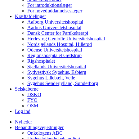
For introduktionslæger
For hoveduddannelseslæger
Kræftafdelinger
Aalborg Universitetshospital
Aarhus Universitetshospital
Dansk Center for Partikelterapi
Herlev og Gentofte Universitetshospital
Nordsjællands Hospital, Hillerød
Odense Universitetshospital
Regionshospitalet Gødstrup
Rigshospitalet
Sjællands Universitetshospital
Sydvestjysk Sygehus, Esbjerg
Sygehus Lillebælt, Vejle
Sygehus Sønderjylland, Sønderborg
Selskaberne
DSKO
FYO
OSM
Log ind
Nyheder
Behandlingsvejledninger
Onkologens ABC
Understøttende behandling