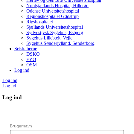
Herlev og Gentofte Universitetshospital
Nordsjællands Hospital, Hillerød
Odense Universitetshospital
Regionshospitalet Gødstrup
Rigshospitalet
Sjællands Universitetshospital
Sydvestjysk Sygehus, Esbjerg
Sygehus Lillebælt, Vejle
Sygehus Sønderjylland, Sønderborg
Selskaberne
DSKO
FYO
OSM
Log ind
Log ind
Log ud
Log ind
Brugernavn