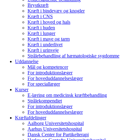
Brystkræft
Kræft i bindevæv og knogler
Kræft i CNS
Kræft i hoved og hals
Kræft i huden
Kræft i lunger
Kræft i mave og tarm
Kræft i underlivet
Kræft i urinveje
Strålebehandling af hæmatologiske sygdomme
Uddannelse
Mål og kompetencer
For introduktionslæger
For hoveduddannelseslæger
For speciallæger
Kurser
E-læring om medicinsk kræftbehandling
Strålekompendiet
For introduktionslæger
For hoveduddannelseslæger
Kræftafdelinger
Aalborg Universitetshospital
Aarhus Universitetshospital
Dansk Center for Partikelterapi