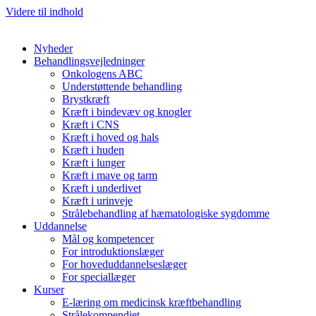
Videre til indhold
Nyheder
Behandlingsvejledninger
Onkologens ABC
Understøttende behandling
Brystkræft
Kræft i bindevæv og knogler
Kræft i CNS
Kræft i hoved og hals
Kræft i huden
Kræft i lunger
Kræft i mave og tarm
Kræft i underlivet
Kræft i urinveje
Strålebehandling af hæmatologiske sygdomme
Uddannelse
Mål og kompetencer
For introduktionslæger
For hoveduddannelseslæger
For speciallæger
Kurser
E-læring om medicinsk kræftbehandling
Strålekompendiet