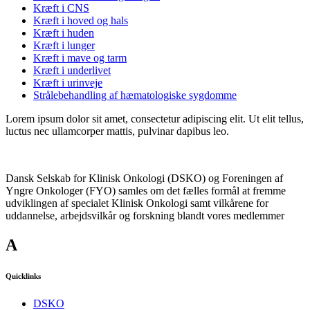
Kræft i CNS
Kræft i hoved og hals
Kræft i huden
Kræft i lunger
Kræft i mave og tarm
Kræft i underlivet
Kræft i urinveje
Strålebehandling af hæmatologiske sygdomme
Lorem ipsum dolor sit amet, consectetur adipiscing elit. Ut elit tellus,
luctus nec ullamcorper mattis, pulvinar dapibus leo.
Dansk Selskab for Klinisk Onkologi (DSKO) og Foreningen af
Yngre Onkologer (FYO) samles om det fælles formål at fremme
udviklingen af specialet Klinisk Onkologi samt vilkårene for
uddannelse, arbejdsvilkår og forskning blandt vores medlemmer
A
Quicklinks
DSKO