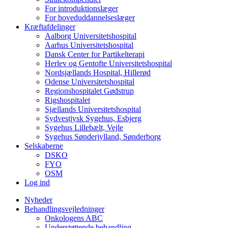
For introduktionslæger
For hoveduddannelseslæger
Kræftafdelinger
Aalborg Universitetshospital
Aarhus Universitetshospital
Dansk Center for Partikelterapi
Herlev og Gentofte Universitetshospital
Nordsjællands Hospital, Hillerød
Odense Universitetshospital
Regionshospitalet Gødstrup
Rigshospitalet
Sjællands Universitetshospital
Sydvestjysk Sygehus, Esbjerg
Sygehus Lillebælt, Vejle
Sygehus Sønderjylland, Sønderborg
Selskaberne
DSKO
FYO
OSM
Log ind
Nyheder
Behandlingsvejledninger
Onkologens ABC
Understøttende behandling