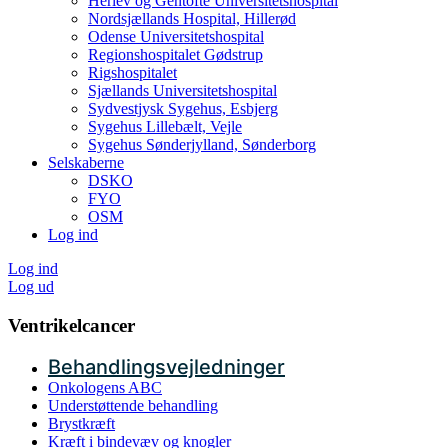
Herlev og Gentofte Universitetshospital
Nordsjællands Hospital, Hillerød
Odense Universitetshospital
Regionshospitalet Gødstrup
Rigshospitalet
Sjællands Universitetshospital
Sydvestjysk Sygehus, Esbjerg
Sygehus Lillebælt, Vejle
Sygehus Sønderjylland, Sønderborg
Selskaberne
DSKO
FYO
OSM
Log ind
Log ind
Log ud
Ventrikelcancer
Behandlingsvejledninger
Onkologens ABC
Understøttende behandling
Brystkræft
Kræft i bindevæv og knogler