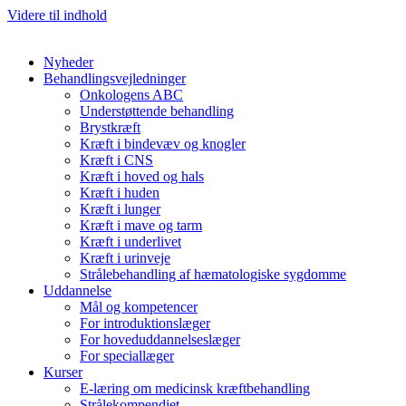
Videre til indhold
Nyheder
Behandlingsvejledninger
Onkologens ABC
Understøttende behandling
Brystkræft
Kræft i bindevæv og knogler
Kræft i CNS
Kræft i hoved og hals
Kræft i huden
Kræft i lunger
Kræft i mave og tarm
Kræft i underlivet
Kræft i urinveje
Strålebehandling af hæmatologiske sygdomme
Uddannelse
Mål og kompetencer
For introduktionslæger
For hoveduddannelseslæger
For speciallæger
Kurser
E-læring om medicinsk kræftbehandling
Strålekompendiet