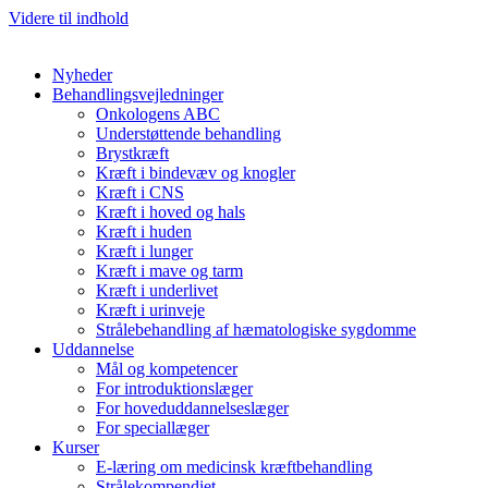
Videre til indhold
Nyheder
Behandlingsvejledninger
Onkologens ABC
Understøttende behandling
Brystkræft
Kræft i bindevæv og knogler
Kræft i CNS
Kræft i hoved og hals
Kræft i huden
Kræft i lunger
Kræft i mave og tarm
Kræft i underlivet
Kræft i urinveje
Strålebehandling af hæmatologiske sygdomme
Uddannelse
Mål og kompetencer
For introduktionslæger
For hoveduddannelseslæger
For speciallæger
Kurser
E-læring om medicinsk kræftbehandling
Strålekompendiet