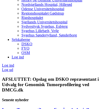
Herlev og Gentofte Universitetshospital
Nordsjællands Hospital, Hillerød
Odense Universitetshospital
Regionshospitalet Gødstrup
Rigshospitalet
Sjællands Universitetshospital
Sydvestjysk Sygehus, Esbjerg
Sygehus Lillebælt, Vejle
Sygehus Sønderjylland, Sønderborg
Selskaberne
DSKO
FYO
OSM
Log ind
Log ind
Log ud
AFSLUTTET: Opslag om DSKO repræsentant i
Udvalg for Genomisk Tumorprofilering ved
DMCG.dk
Seneste nyheder