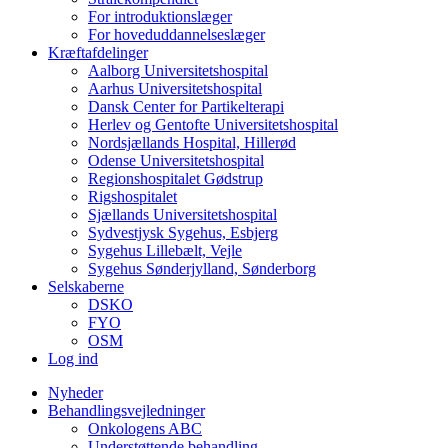
For introduktionslæger
For hoveduddannelseslæger
Kræftafdelinger
Aalborg Universitetshospital
Aarhus Universitetshospital
Dansk Center for Partikelterapi
Herlev og Gentofte Universitetshospital
Nordsjællands Hospital, Hillerød
Odense Universitetshospital
Regionshospitalet Gødstrup
Rigshospitalet
Sjællands Universitetshospital
Sydvestjysk Sygehus, Esbjerg
Sygehus Lillebælt, Vejle
Sygehus Sønderjylland, Sønderborg
Selskaberne
DSKO
FYO
OSM
Log ind
Nyheder
Behandlingsvejledninger
Onkologens ABC
Understøttende behandling