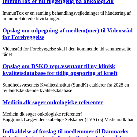
ImmunTox er nu tilgængelig på onkologi.dk
ImmunTox er en samling behandlingsvejledninger til håndtering af
immunrelaterede bivirkninger.
Opslag om udpegning af medlem(mer) til Vidensråd
for Forebyggelse
Vidensråd for Forebyggelse skal i den kommende tid sammensætte
rådet
Opslag om DSKO repræsentant til ny klinisk
kvalitetsdatabase for tidlig opsporing af kræft
Sundhedsvæsenets Kvalitetsinstitut (SundK) etablerer fra 2028 en
ny landsdækkende kvalitetsdatabase
Medicin.dk søger onkologiske referenter
Medicin.dk søger onkologiske referenter!
Baggrund: Lægevidenskabelige Selskaber (LVS) og Medicin.dk har
Indkaldelse af forslag til medlemmer til Danmarks