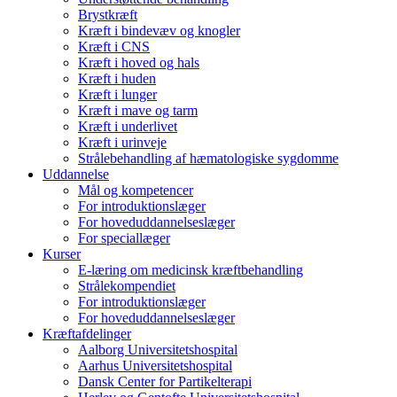
Brystkræft
Kræft i bindevæv og knogler
Kræft i CNS
Kræft i hoved og hals
Kræft i huden
Kræft i lunger
Kræft i mave og tarm
Kræft i underlivet
Kræft i urinveje
Strålebehandling af hæmatologiske sygdomme
Uddannelse
Mål og kompetencer
For introduktionslæger
For hoveduddannelseslæger
For speciallæger
Kurser
E-læring om medicinsk kræftbehandling
Strålekompendiet
For introduktionslæger
For hoveduddannelseslæger
Kræftafdelinger
Aalborg Universitetshospital
Aarhus Universitetshospital
Dansk Center for Partikelterapi