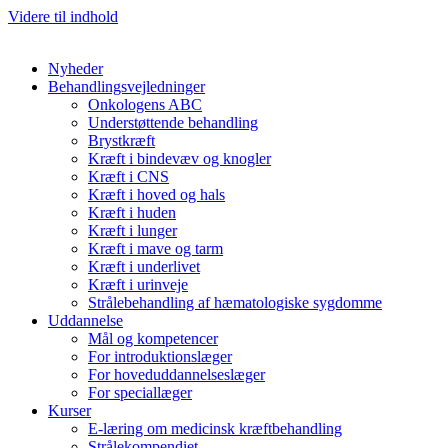
Videre til indhold
Nyheder
Behandlingsvejledninger
Onkologens ABC
Understøttende behandling
Brystkræft
Kræft i bindevæv og knogler
Kræft i CNS
Kræft i hoved og hals
Kræft i huden
Kræft i lunger
Kræft i mave og tarm
Kræft i underlivet
Kræft i urinveje
Strålebehandling af hæmatologiske sygdomme
Uddannelse
Mål og kompetencer
For introduktionslæger
For hoveduddannelseslæger
For speciallæger
Kurser
E-læring om medicinsk kræftbehandling
Strålekompendiet