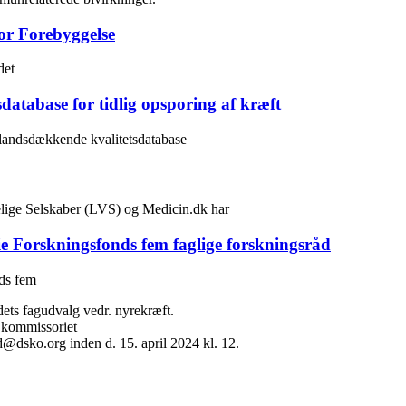
or Forebyggelse
det
database for tidlig opsporing af kræft
 landsdækkende kvalitetsdatabase
lige Selskaber (LVS) og Medicin.dk har
ie Forskningsfonds fem faglige forskningsråd
nds fem
ets fagudvalg vedr. nyrekræft.
 kommissoriet
@dsko.org inden d. 15. april 2024 kl. 12.