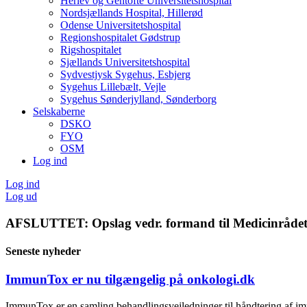
Herlev og Gentofte Universitetshospital
Nordsjællands Hospital, Hillerød
Odense Universitetshospital
Regionshospitalet Gødstrup
Rigshospitalet
Sjællands Universitetshospital
Sydvestjysk Sygehus, Esbjerg
Sygehus Lillebælt, Vejle
Sygehus Sønderjylland, Sønderborg
Selskaberne
DSKO
FYO
OSM
Log ind
Log ind
Log ud
AFSLUTTET: Opslag vedr. formand til Medicinrådets
Seneste nyheder
ImmunTox er nu tilgængelig på onkologi.dk
ImmunTox er en samling behandlingsvejledninger til håndtering af im