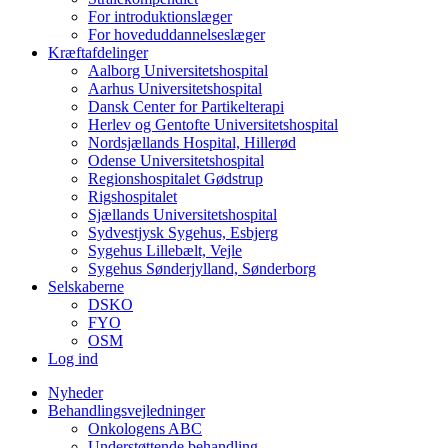
For introduktionslæger
For hoveduddannelseslæger
Kræftafdelinger
Aalborg Universitetshospital
Aarhus Universitetshospital
Dansk Center for Partikelterapi
Herlev og Gentofte Universitetshospital
Nordsjællands Hospital, Hillerød
Odense Universitetshospital
Regionshospitalet Gødstrup
Rigshospitalet
Sjællands Universitetshospital
Sydvestjysk Sygehus, Esbjerg
Sygehus Lillebælt, Vejle
Sygehus Sønderjylland, Sønderborg
Selskaberne
DSKO
FYO
OSM
Log ind
Nyheder
Behandlingsvejledninger
Onkologens ABC
Understøttende behandling