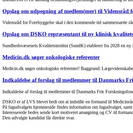
Opslag om udpegning af medlem(mer) til Vidensråd f
Vidensråd for Forebyggelse skal i den kommende tid sammensætte rå
Opslag om DSKO repræsentant til ny klinisk kvalitets
Sundhedsvæsenets Kvalitetsinstitut (SundK) etablerer fra 2028 en ny
Medicin.dk søger onkologiske referenter
Medicin.dk søger onkologiske referenter! Baggrund: Lægevidenskabe
Indkaldelse af forslag til medlemmer til Danmarks Fr
Indkaldelse af forslag til medlemmer til Danmarks Frie Forskningsfo
DSKO er af LVS blevet bedt om at indstille en formand til Medicinråd
På fagudvalgets hjemmeside findes information om fagudvalget, samt
Interesserede bedes sende kort motiveret ansøgning og CV til formand
Den udvalgte kandidat får direkte svar.