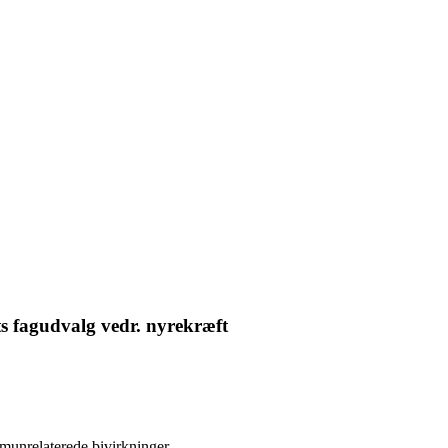
 fagudvalg vedr. nyrekræft
munrelaterede bivirkninger.