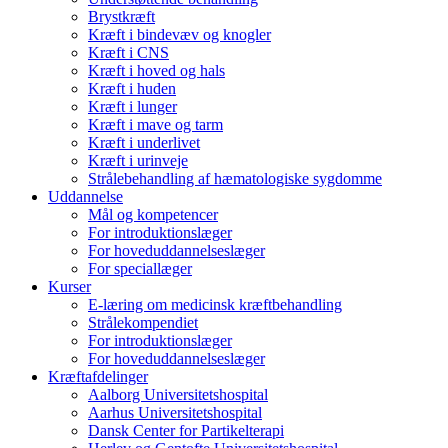
Brystkræft
Kræft i bindevæv og knogler
Kræft i CNS
Kræft i hoved og hals
Kræft i huden
Kræft i lunger
Kræft i mave og tarm
Kræft i underlivet
Kræft i urinveje
Strålebehandling af hæmatologiske sygdomme
Uddannelse
Mål og kompetencer
For introduktionslæger
For hoveduddannelseslæger
For speciallæger
Kurser
E-læring om medicinsk kræftbehandling
Strålekompendiet
For introduktionslæger
For hoveduddannelseslæger
Kræftafdelinger
Aalborg Universitetshospital
Aarhus Universitetshospital
Dansk Center for Partikelterapi