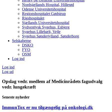
Herlev og Gentofte Universitetshospital
Nordsjællands Hospital, Hillerød
Odense Universitetshospital
Regionshospitalet Gødstrup
Rigshospitalet
Sjællands Universitetshospital
Sydvestjysk Sygehus, Esbjerg
Sygehus Lillebælt, Vejle
Sygehus Sønderjylland, Sønderborg
Selskaberne
DSKO
FYO
OSM
Log ind
Log ind
Log ud
Opslag vedr. medlem af Medicinrådets fagudvalg
vedr. lungekræft
Seneste nyheder
ImmunTox er nu tilgængelig på onkologi.dk