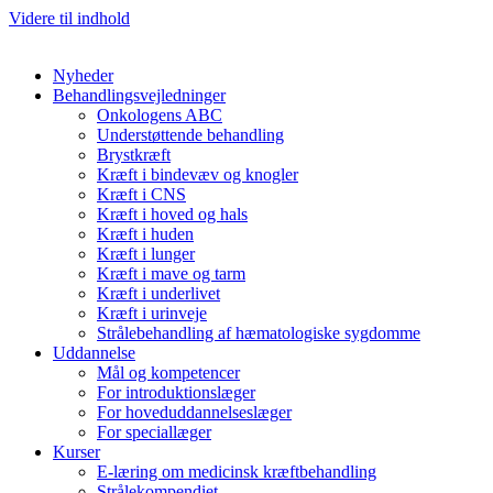
Videre til indhold
Nyheder
Behandlingsvejledninger
Onkologens ABC
Understøttende behandling
Brystkræft
Kræft i bindevæv og knogler
Kræft i CNS
Kræft i hoved og hals
Kræft i huden
Kræft i lunger
Kræft i mave og tarm
Kræft i underlivet
Kræft i urinveje
Strålebehandling af hæmatologiske sygdomme
Uddannelse
Mål og kompetencer
For introduktionslæger
For hoveduddannelseslæger
For speciallæger
Kurser
E-læring om medicinsk kræftbehandling
Strålekompendiet