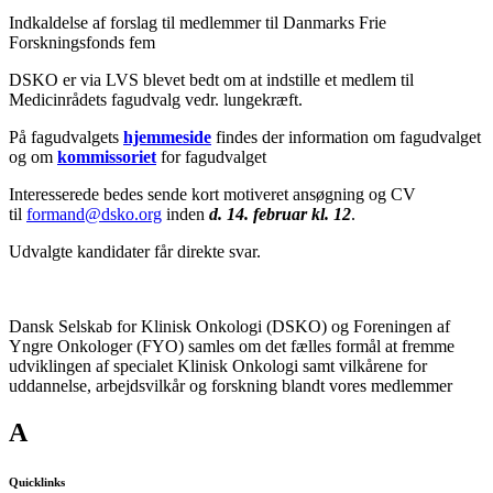
Indkaldelse af forslag til medlemmer til Danmarks Frie
Forskningsfonds fem
DSKO er via LVS blevet bedt om at indstille et medlem til
Medicinrådets fagudvalg vedr. lungekræft.
På fagudvalgets
hjemmeside
findes der information om fagudvalget
og om
kommissoriet
for fagudvalget
Interesserede bedes sende kort motiveret ansøgning og CV
til
formand@dsko.org
inden
d. 14. februar kl. 12
.
Udvalgte kandidater får direkte svar.
Dansk Selskab for Klinisk Onkologi (DSKO) og Foreningen af
Yngre Onkologer (FYO) samles om det fælles formål at fremme
udviklingen af specialet Klinisk Onkologi samt vilkårene for
uddannelse, arbejdsvilkår og forskning blandt vores medlemmer
A
Quicklinks