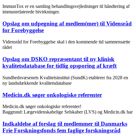
ImmunTox er en samling behandlingsvejledninger til håndtering af
immunrelaterede bivirkninger.
Opslag om udpegning af medlem(mer) til Vidensråd
for Forebyggelse
Vidensråd for Forebyggelse skal i den kommende tid sammensætte
rådet
Opslag om DSKO repræsentant til ny klinisk
kvalitetsdatabase for tidlig opsporing af kræft
Sundhedsvæsenets Kvalitetsinstitut (SundK) etablerer fra 2028 en
ny landsdækkende kvalitetsdatabase
Medicin.dk søger onkologiske referenter
Medicin.dk søger onkologiske referenter!
Baggrund: Lægevidenskabelige Selskaber (LVS) og Medicin.dk har
Indkaldelse af forslag til medlemmer til Danmarks
Frie Forskningsfonds fem faglige forskningsråd