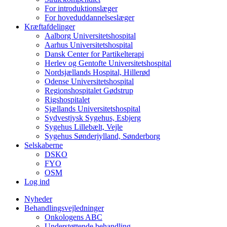
For introduktionslæger
For hoveduddannelseslæger
Kræftafdelinger
Aalborg Universitetshospital
Aarhus Universitetshospital
Dansk Center for Partikelterapi
Herlev og Gentofte Universitetshospital
Nordsjællands Hospital, Hillerød
Odense Universitetshospital
Regionshospitalet Gødstrup
Rigshospitalet
Sjællands Universitetshospital
Sydvestjysk Sygehus, Esbjerg
Sygehus Lillebælt, Vejle
Sygehus Sønderjylland, Sønderborg
Selskaberne
DSKO
FYO
OSM
Log ind
Nyheder
Behandlingsvejledninger
Onkologens ABC
Understøttende behandling