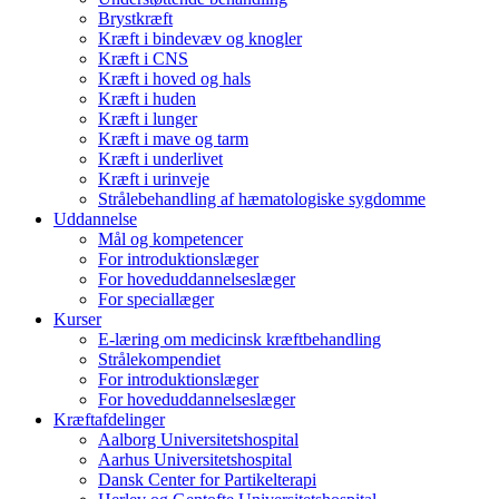
Brystkræft
Kræft i bindevæv og knogler
Kræft i CNS
Kræft i hoved og hals
Kræft i huden
Kræft i lunger
Kræft i mave og tarm
Kræft i underlivet
Kræft i urinveje
Strålebehandling af hæmatologiske sygdomme
Uddannelse
Mål og kompetencer
For introduktionslæger
For hoveduddannelseslæger
For speciallæger
Kurser
E-læring om medicinsk kræftbehandling
Strålekompendiet
For introduktionslæger
For hoveduddannelseslæger
Kræftafdelinger
Aalborg Universitetshospital
Aarhus Universitetshospital
Dansk Center for Partikelterapi