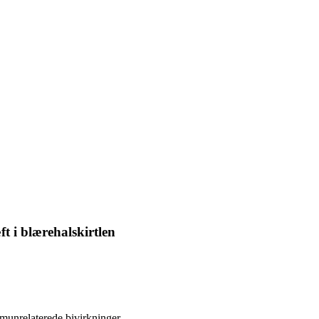
t i blærehalskirtlen
munrelaterede bivirkninger.