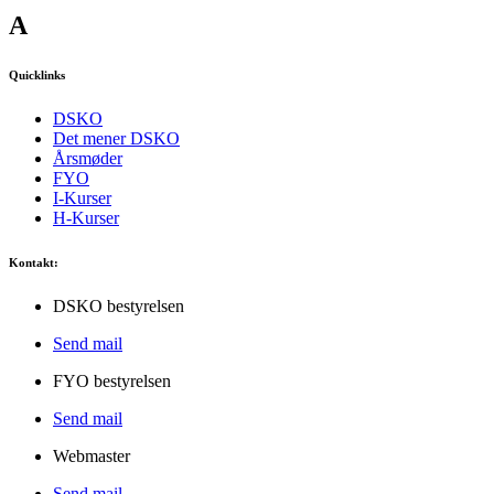
A
Quicklinks
DSKO
Det mener DSKO
Årsmøder
FYO
I-Kurser
H-Kurser
Kontakt:
DSKO bestyrelsen
Send mail
FYO bestyrelsen
Send mail
Webmaster
Send mail