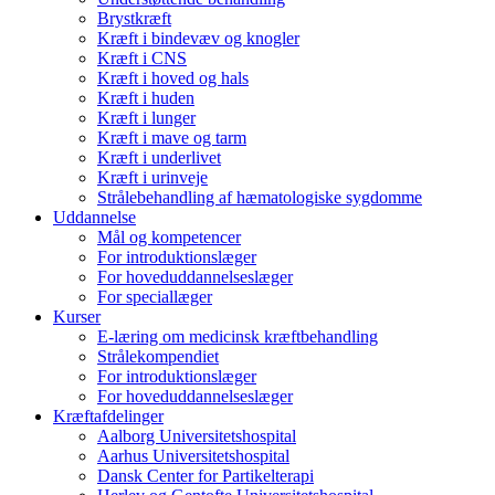
Brystkræft
Kræft i bindevæv og knogler
Kræft i CNS
Kræft i hoved og hals
Kræft i huden
Kræft i lunger
Kræft i mave og tarm
Kræft i underlivet
Kræft i urinveje
Strålebehandling af hæmatologiske sygdomme
Uddannelse
Mål og kompetencer
For introduktionslæger
For hoveduddannelseslæger
For speciallæger
Kurser
E-læring om medicinsk kræftbehandling
Strålekompendiet
For introduktionslæger
For hoveduddannelseslæger
Kræftafdelinger
Aalborg Universitetshospital
Aarhus Universitetshospital
Dansk Center for Partikelterapi