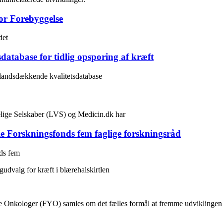
or Forebyggelse
det
database for tidlig opsporing af kræft
 landsdækkende kvalitetsdatabase
lige Selskaber (LVS) og Medicin.dk har
ie Forskningsfonds fem faglige forskningsråd
nds fem
dvalg for kræft i blærehalskirtlen
nkologer (FYO) samles om det fælles formål at fremme udviklingen af