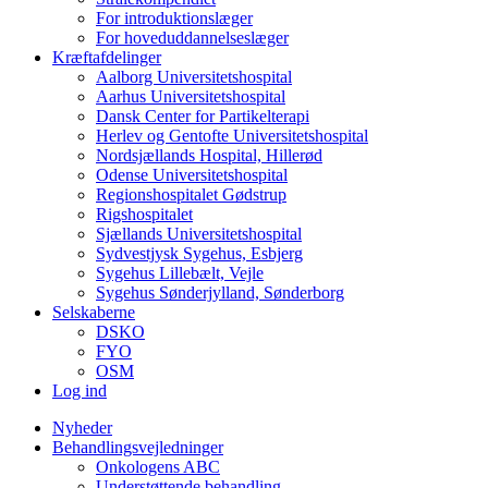
For introduktionslæger
For hoveduddannelseslæger
Kræftafdelinger
Aalborg Universitetshospital
Aarhus Universitetshospital
Dansk Center for Partikelterapi
Herlev og Gentofte Universitetshospital
Nordsjællands Hospital, Hillerød
Odense Universitetshospital
Regionshospitalet Gødstrup
Rigshospitalet
Sjællands Universitetshospital
Sydvestjysk Sygehus, Esbjerg
Sygehus Lillebælt, Vejle
Sygehus Sønderjylland, Sønderborg
Selskaberne
DSKO
FYO
OSM
Log ind
Nyheder
Behandlingsvejledninger
Onkologens ABC
Understøttende behandling