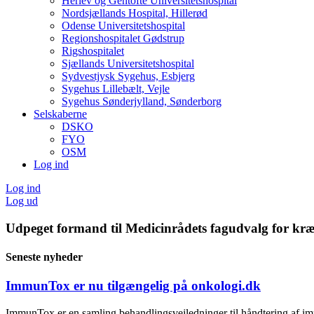
Herlev og Gentofte Universitetshospital
Nordsjællands Hospital, Hillerød
Odense Universitetshospital
Regionshospitalet Gødstrup
Rigshospitalet
Sjællands Universitetshospital
Sydvestjysk Sygehus, Esbjerg
Sygehus Lillebælt, Vejle
Sygehus Sønderjylland, Sønderborg
Selskaberne
DSKO
FYO
OSM
Log ind
Log ind
Log ud
Udpeget formand til Medicinrådets fagudvalg for kræf
Seneste nyheder
ImmunTox er nu tilgængelig på onkologi.dk
ImmunTox er en samling behandlingsvejledninger til håndtering af im