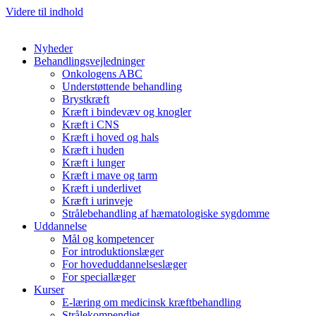
Videre til indhold
Nyheder
Behandlingsvejledninger
Onkologens ABC
Understøttende behandling
Brystkræft
Kræft i bindevæv og knogler
Kræft i CNS
Kræft i hoved og hals
Kræft i huden
Kræft i lunger
Kræft i mave og tarm
Kræft i underlivet
Kræft i urinveje
Strålebehandling af hæmatologiske sygdomme
Uddannelse
Mål og kompetencer
For introduktionslæger
For hoveduddannelseslæger
For speciallæger
Kurser
E-læring om medicinsk kræftbehandling
Strålekompendiet