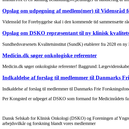
Opslag om udpegning af medlem(mer) til Vidensråd f
Vidensråd for Forebyggelse skal i den kommende tid sammensætte rå
Opslag om DSKO repræsentant til ny klinisk kvalitets
Sundhedsvæsenets Kvalitetsinstitut (SundK) etablerer fra 2028 en ny
Medicin.dk søger onkologiske referenter
Medicin.dk søger onkologiske referenter! Baggrund: Lægevidenskabe
Indkaldelse af forslag til medlemmer til Danmarks Fr
Indkaldelse af forslag til medlemmer til Danmarks Frie Forskningsfo
Per Kongsted er udpeget af DSKO som formand for Medicinrådets fagu
Dansk Selskab for Klinisk Onkologi (DSKO) og Foreningen af Yngre O
arbejdsvilkår og forskning blandt vores medlemmer