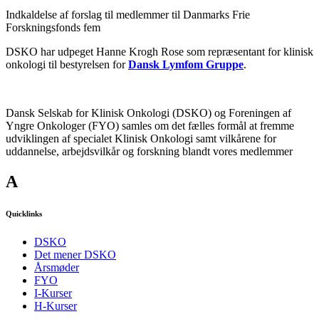
Indkaldelse af forslag til medlemmer til Danmarks Frie
Forskningsfonds fem
DSKO har udpeget Hanne Krogh Rose som repræsentant for klinisk
onkologi til bestyrelsen for
Dansk Lymfom Gruppe
.
Dansk Selskab for Klinisk Onkologi (DSKO) og Foreningen af
Yngre Onkologer (FYO) samles om det fælles formål at fremme
udviklingen af specialet Klinisk Onkologi samt vilkårene for
uddannelse, arbejdsvilkår og forskning blandt vores medlemmer
A
Quicklinks
DSKO
Det mener DSKO
Årsmøder
FYO
I-Kurser
H-Kurser