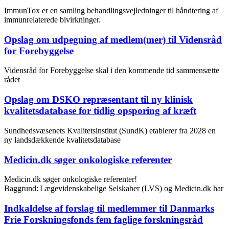
ImmunTox er en samling behandlingsvejledninger til håndtering af
immunrelaterede bivirkninger.
Opslag om udpegning af medlem(mer) til Vidensråd
for Forebyggelse
Vidensråd for Forebyggelse skal i den kommende tid sammensætte
rådet
Opslag om DSKO repræsentant til ny klinisk
kvalitetsdatabase for tidlig opsporing af kræft
Sundhedsvæsenets Kvalitetsinstitut (SundK) etablerer fra 2028 en
ny landsdækkende kvalitetsdatabase
Medicin.dk søger onkologiske referenter
Medicin.dk søger onkologiske referenter!
Baggrund: Lægevidenskabelige Selskaber (LVS) og Medicin.dk har
Indkaldelse af forslag til medlemmer til Danmarks
Frie Forskningsfonds fem faglige forskningsråd