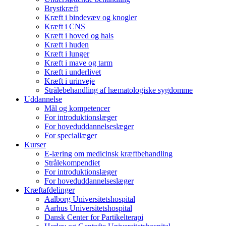
Brystkræft
Kræft i bindevæv og knogler
Kræft i CNS
Kræft i hoved og hals
Kræft i huden
Kræft i lunger
Kræft i mave og tarm
Kræft i underlivet
Kræft i urinveje
Strålebehandling af hæmatologiske sygdomme
Uddannelse
Mål og kompetencer
For introduktionslæger
For hoveduddannelseslæger
For speciallæger
Kurser
E-læring om medicinsk kræftbehandling
Strålekompendiet
For introduktionslæger
For hoveduddannelseslæger
Kræftafdelinger
Aalborg Universitetshospital
Aarhus Universitetshospital
Dansk Center for Partikelterapi