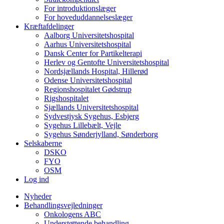
For introduktionslæger
For hoveduddannelseslæger
Kræftafdelinger
Aalborg Universitetshospital
Aarhus Universitetshospital
Dansk Center for Partikelterapi
Herlev og Gentofte Universitetshospital
Nordsjællands Hospital, Hillerød
Odense Universitetshospital
Regionshospitalet Gødstrup
Rigshospitalet
Sjællands Universitetshospital
Sydvestjysk Sygehus, Esbjerg
Sygehus Lillebælt, Vejle
Sygehus Sønderjylland, Sønderborg
Selskaberne
DSKO
FYO
OSM
Log ind
Nyheder
Behandlingsvejledninger
Onkologens ABC
Understøttende behandling