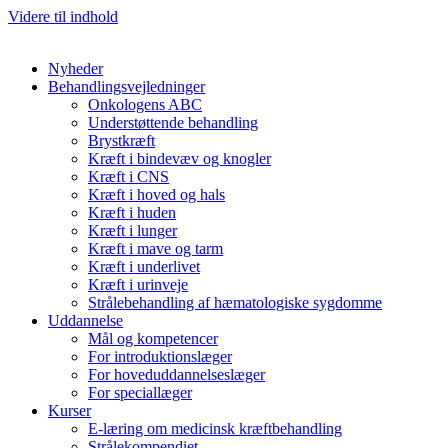
Videre til indhold
Nyheder
Behandlingsvejledninger
Onkologens ABC
Understøttende behandling
Brystkræft
Kræft i bindevæv og knogler
Kræft i CNS
Kræft i hoved og hals
Kræft i huden
Kræft i lunger
Kræft i mave og tarm
Kræft i underlivet
Kræft i urinveje
Strålebehandling af hæmatologiske sygdomme
Uddannelse
Mål og kompetencer
For introduktionslæger
For hoveduddannelseslæger
For speciallæger
Kurser
E-læring om medicinsk kræftbehandling
Strålekompendiet