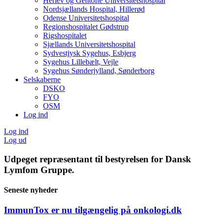
Herlev og Gentofte Universitetshospital
Nordsjællands Hospital, Hillerød
Odense Universitetshospital
Regionshospitalet Gødstrup
Rigshospitalet
Sjællands Universitetshospital
Sydvestjysk Sygehus, Esbjerg
Sygehus Lillebælt, Vejle
Sygehus Sønderjylland, Sønderborg
Selskaberne
DSKO
FYO
OSM
Log ind
Log ind
Log ud
Udpeget repræsentant til bestyrelsen for Dansk
Lymfom Gruppe.
Seneste nyheder
ImmunTox er nu tilgængelig på onkologi.dk