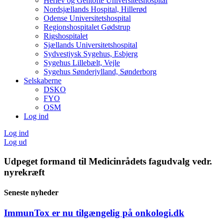
Herlev og Gentofte Universitetshospital
Nordsjællands Hospital, Hillerød
Odense Universitetshospital
Regionshospitalet Gødstrup
Rigshospitalet
Sjællands Universitetshospital
Sydvestjysk Sygehus, Esbjerg
Sygehus Lillebælt, Vejle
Sygehus Sønderjylland, Sønderborg
Selskaberne
DSKO
FYO
OSM
Log ind
Log ind
Log ud
Udpeget formand til Medicinrådets fagudvalg vedr.
nyrekræft
Seneste nyheder
ImmunTox er nu tilgængelig på onkologi.dk