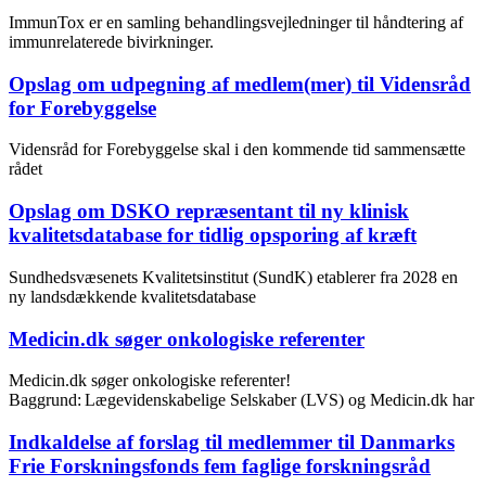
ImmunTox er en samling behandlingsvejledninger til håndtering af
immunrelaterede bivirkninger.
Opslag om udpegning af medlem(mer) til Vidensråd
for Forebyggelse
Vidensråd for Forebyggelse skal i den kommende tid sammensætte
rådet
Opslag om DSKO repræsentant til ny klinisk
kvalitetsdatabase for tidlig opsporing af kræft
Sundhedsvæsenets Kvalitetsinstitut (SundK) etablerer fra 2028 en
ny landsdækkende kvalitetsdatabase
Medicin.dk søger onkologiske referenter
Medicin.dk søger onkologiske referenter!
Baggrund: Lægevidenskabelige Selskaber (LVS) og Medicin.dk har
Indkaldelse af forslag til medlemmer til Danmarks
Frie Forskningsfonds fem faglige forskningsråd