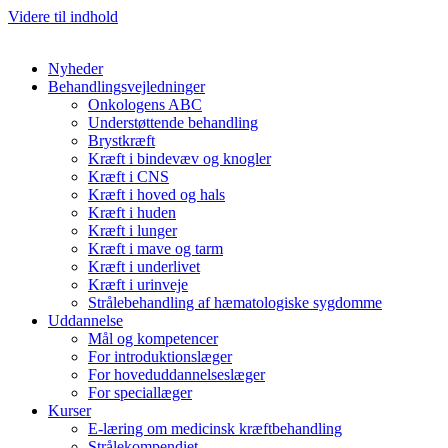
Videre til indhold
Nyheder
Behandlingsvejledninger
Onkologens ABC
Understøttende behandling
Brystkræft
Kræft i bindevæv og knogler
Kræft i CNS
Kræft i hoved og hals
Kræft i huden
Kræft i lunger
Kræft i mave og tarm
Kræft i underlivet
Kræft i urinveje
Strålebehandling af hæmatologiske sygdomme
Uddannelse
Mål og kompetencer
For introduktionslæger
For hoveduddannelseslæger
For speciallæger
Kurser
E-læring om medicinsk kræftbehandling
Strålekompendiet