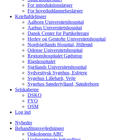
For introduktionslæger
For hoveduddannelseslæger
Kræftafdelinger
Aalborg Universitetshospital
Aarhus Universitetshospital
Dansk Center for Partikelterapi
Herlev og Gentofte Universitetshospital
Nordsjællands Hospital, Hillerød
Odense Universitetshospital
Regionshospitalet Gødstrup
Rigshospitalet
Sjællands Universitetshospital
Sydvestjysk Sygehus, Esbjerg
Sygehus Lillebælt, Vejle
Sygehus Sønderjylland, Sønderborg
Selskaberne
DSKO
FYO
OSM
Log ind
Nyheder
Behandlingsvejledninger
Onkologens ABC
Understøttende behandling