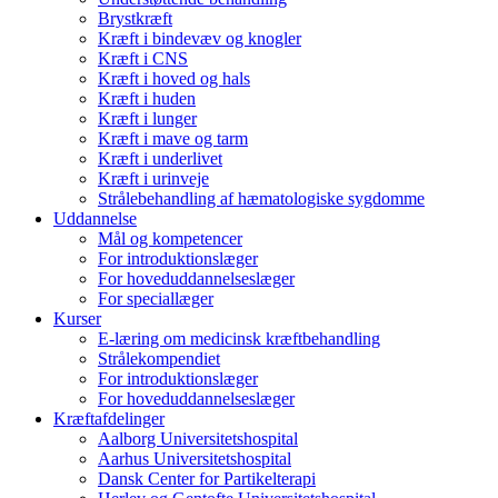
Brystkræft
Kræft i bindevæv og knogler
Kræft i CNS
Kræft i hoved og hals
Kræft i huden
Kræft i lunger
Kræft i mave og tarm
Kræft i underlivet
Kræft i urinveje
Strålebehandling af hæmatologiske sygdomme
Uddannelse
Mål og kompetencer
For introduktionslæger
For hoveduddannelseslæger
For speciallæger
Kurser
E-læring om medicinsk kræftbehandling
Strålekompendiet
For introduktionslæger
For hoveduddannelseslæger
Kræftafdelinger
Aalborg Universitetshospital
Aarhus Universitetshospital
Dansk Center for Partikelterapi