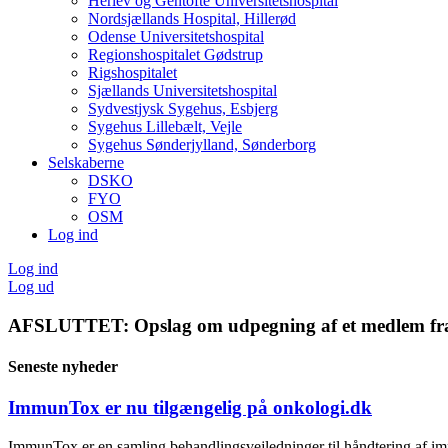
Herlev og Gentofte Universitetshospital
Nordsjællands Hospital, Hillerød
Odense Universitetshospital
Regionshospitalet Gødstrup
Rigshospitalet
Sjællands Universitetshospital
Sydvestjysk Sygehus, Esbjerg
Sygehus Lillebælt, Vejle
Sygehus Sønderjylland, Sønderborg
Selskaberne
DSKO
FYO
OSM
Log ind
Log ind
Log ud
AFSLUTTET: Opslag om udpegning af et medlem fra 
Seneste nyheder
ImmunTox er nu tilgængelig på onkologi.dk
ImmunTox er en samling behandlingsvejledninger til håndtering af im