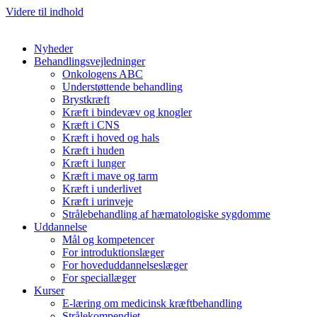
Videre til indhold
Nyheder
Behandlingsvejledninger
Onkologens ABC
Understøttende behandling
Brystkræft
Kræft i bindevæv og knogler
Kræft i CNS
Kræft i hoved og hals
Kræft i huden
Kræft i lunger
Kræft i mave og tarm
Kræft i underlivet
Kræft i urinveje
Strålebehandling af hæmatologiske sygdomme
Uddannelse
Mål og kompetencer
For introduktionslæger
For hoveduddannelseslæger
For speciallæger
Kurser
E-læring om medicinsk kræftbehandling
Strålekompendiet