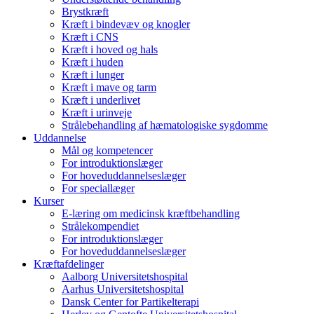
Brystkræft
Kræft i bindevæv og knogler
Kræft i CNS
Kræft i hoved og hals
Kræft i huden
Kræft i lunger
Kræft i mave og tarm
Kræft i underlivet
Kræft i urinveje
Strålebehandling af hæmatologiske sygdomme
Uddannelse
Mål og kompetencer
For introduktionslæger
For hoveduddannelseslæger
For speciallæger
Kurser
E-læring om medicinsk kræftbehandling
Strålekompendiet
For introduktionslæger
For hoveduddannelseslæger
Kræftafdelinger
Aalborg Universitetshospital
Aarhus Universitetshospital
Dansk Center for Partikelterapi