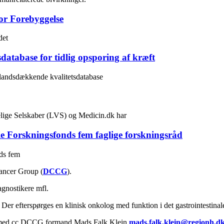
or Forebyggelse
det
database for tidlig opsporing af kræft
 landsdækkende kvalitetsdatabase
lige Selskaber (LVS) og Medicin.dk har
ie Forskningsfonds fem faglige forskningsråd
nds fem
ancer Group (
DCCG
).
agnostikere mfl.
er efterspørges en klinisk onkolog med funktion i det gastrointestina
ed cc DCCG formand Mads Falk Klein
mads.falk.klein@regionh.d