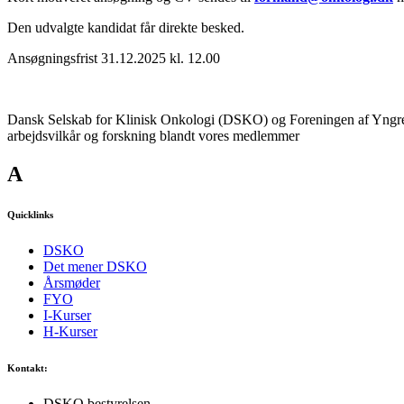
Den udvalgte kandidat får direkte besked.
Ansøgningsfrist 31.12.2025 kl. 12.00
Dansk Selskab for Klinisk Onkologi (DSKO) og Foreningen af Yngre O
arbejdsvilkår og forskning blandt vores medlemmer
A
Quicklinks
DSKO
Det mener DSKO
Årsmøder
FYO
I-Kurser
H-Kurser
Kontakt:
DSKO bestyrelsen