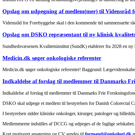
Opslag om udpegning af medlem(mer) til Vidensråd f
Vidensråd for Forebyggelse skal i den kommende tid sammensætte rå
Opslag om DSKO repræsentant til ny klinisk kvalitets
Sundhedsvæsenets Kvalitetsinstitut (SundK) etablerer fra 2028 en ny
Medicin.dk søger onkologiske referenter
Medicin.dk søger onkologiske referenter! Baggrund: Lægevidenskabe
Indkaldelse af forslag til medlemmer til Danmarks Fr
Indkaldelse af forslag til medlemmer til Danmarks Frie Forskningsfo
DSKO skal udpege et medlem til bestyrelsen for Danish Colorectal C
I bestyrelsen sidder kliniske onkologer, kirurger, patologer og billeddi
Medlemmerne indstilles af DCCG og udpeges af de faglige selskaber. D
Kort motiveret ansøgning og CV sendes til
formand@onkologi.dk
m