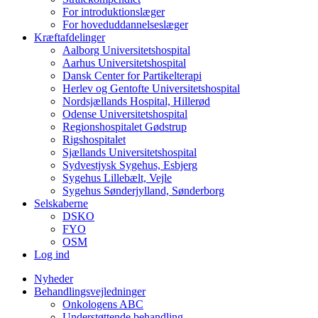
For introduktionslæger
For hoveduddannelseslæger
Kræftafdelinger
Aalborg Universitetshospital
Aarhus Universitetshospital
Dansk Center for Partikelterapi
Herlev og Gentofte Universitetshospital
Nordsjællands Hospital, Hillerød
Odense Universitetshospital
Regionshospitalet Gødstrup
Rigshospitalet
Sjællands Universitetshospital
Sydvestjysk Sygehus, Esbjerg
Sygehus Lillebælt, Vejle
Sygehus Sønderjylland, Sønderborg
Selskaberne
DSKO
FYO
OSM
Log ind
Nyheder
Behandlingsvejledninger
Onkologens ABC
Understøttende behandling