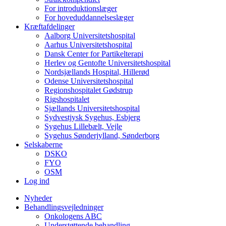
For introduktionslæger
For hoveduddannelseslæger
Kræftafdelinger
Aalborg Universitetshospital
Aarhus Universitetshospital
Dansk Center for Partikelterapi
Herlev og Gentofte Universitetshospital
Nordsjællands Hospital, Hillerød
Odense Universitetshospital
Regionshospitalet Gødstrup
Rigshospitalet
Sjællands Universitetshospital
Sydvestjysk Sygehus, Esbjerg
Sygehus Lillebælt, Vejle
Sygehus Sønderjylland, Sønderborg
Selskaberne
DSKO
FYO
OSM
Log ind
Nyheder
Behandlingsvejledninger
Onkologens ABC
Understøttende behandling