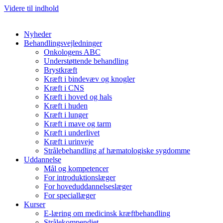
Videre til indhold
Nyheder
Behandlingsvejledninger
Onkologens ABC
Understøttende behandling
Brystkræft
Kræft i bindevæv og knogler
Kræft i CNS
Kræft i hoved og hals
Kræft i huden
Kræft i lunger
Kræft i mave og tarm
Kræft i underlivet
Kræft i urinveje
Strålebehandling af hæmatologiske sygdomme
Uddannelse
Mål og kompetencer
For introduktionslæger
For hoveduddannelseslæger
For speciallæger
Kurser
E-læring om medicinsk kræftbehandling
Strålekompendiet