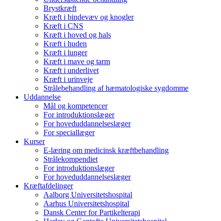
Brystkræft
Kræft i bindevæv og knogler
Kræft i CNS
Kræft i hoved og hals
Kræft i huden
Kræft i lunger
Kræft i mave og tarm
Kræft i underlivet
Kræft i urinveje
Strålebehandling af hæmatologiske sygdomme
Uddannelse
Mål og kompetencer
For introduktionslæger
For hoveduddannelseslæger
For speciallæger
Kurser
E-læring om medicinsk kræftbehandling
Strålekompendiet
For introduktionslæger
For hoveduddannelseslæger
Kræftafdelinger
Aalborg Universitetshospital
Aarhus Universitetshospital
Dansk Center for Partikelterapi