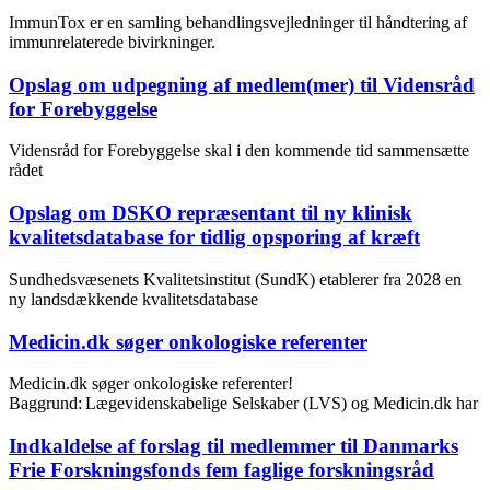
ImmunTox er en samling behandlingsvejledninger til håndtering af
immunrelaterede bivirkninger.
Opslag om udpegning af medlem(mer) til Vidensråd
for Forebyggelse
Vidensråd for Forebyggelse skal i den kommende tid sammensætte
rådet
Opslag om DSKO repræsentant til ny klinisk
kvalitetsdatabase for tidlig opsporing af kræft
Sundhedsvæsenets Kvalitetsinstitut (SundK) etablerer fra 2028 en
ny landsdækkende kvalitetsdatabase
Medicin.dk søger onkologiske referenter
Medicin.dk søger onkologiske referenter!
Baggrund: Lægevidenskabelige Selskaber (LVS) og Medicin.dk har
Indkaldelse af forslag til medlemmer til Danmarks
Frie Forskningsfonds fem faglige forskningsråd