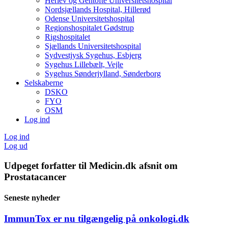
Herlev og Gentofte Universitetshospital
Nordsjællands Hospital, Hillerød
Odense Universitetshospital
Regionshospitalet Gødstrup
Rigshospitalet
Sjællands Universitetshospital
Sydvestjysk Sygehus, Esbjerg
Sygehus Lillebælt, Vejle
Sygehus Sønderjylland, Sønderborg
Selskaberne
DSKO
FYO
OSM
Log ind
Log ind
Log ud
Udpeget forfatter til Medicin.dk afsnit om
Prostatacancer
Seneste nyheder
ImmunTox er nu tilgængelig på onkologi.dk